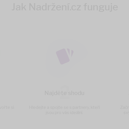
Jak Nadržení.cz funguje
2
Najděte shodu
vořte si
Hledejte a spojte se s partnery, kteří
Začn
jsou pro vás ideální.
sv