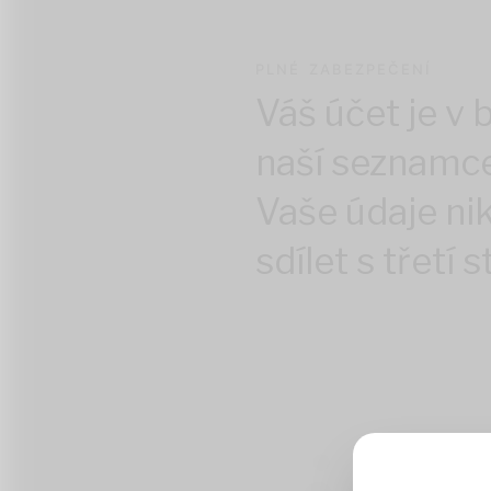
PLNÉ ZABEZPEČENÍ
Váš účet je v 
naší seznamce
Vaše údaje n
sdílet s třetí 