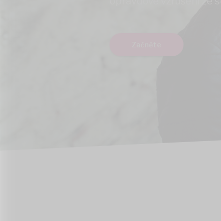
opravdové vzrušení ze 
Začněte