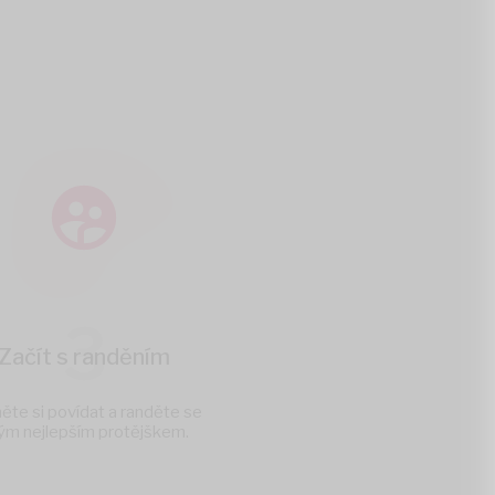
3
Začít s randěním
ěte si povídat a randěte se
ým nejlepším protějškem.