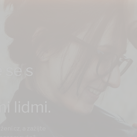
 se s
i lidmi.
ení.cz, a zažijte