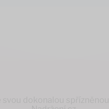
e svou dokonalou spřízněnou 
Nadržení.cz.