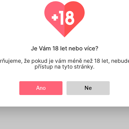
100% SOUKROMÍ
Máte plnou ko
svými osobním
sdílíte.
Je Vám 18 let nebo více?
ňujeme, že pokud je vám méně než 18 let, nebud
přístup na tyto stránky.
Ano
Ne