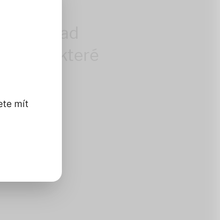
ntrolu nad
i údaji, které
ete mít