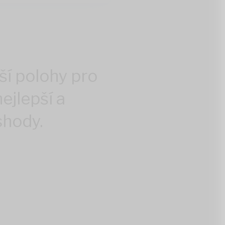
ší polohy pro
ejlepší a
shody.