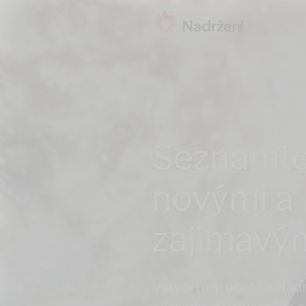
Seznamte
novými a
zajímavým
Vytvořte si účet na Nadrž