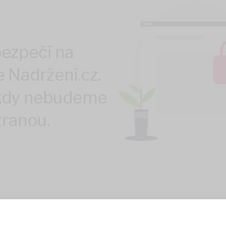
bezpečí na
 Nadržení.cz.
ikdy nebudeme
stranou.