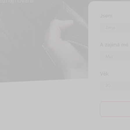
seznamování!
Jsem
A zajímá mě
Věk