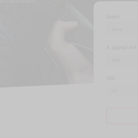
seznamování!
Jsem
A zajímá mě
Věk