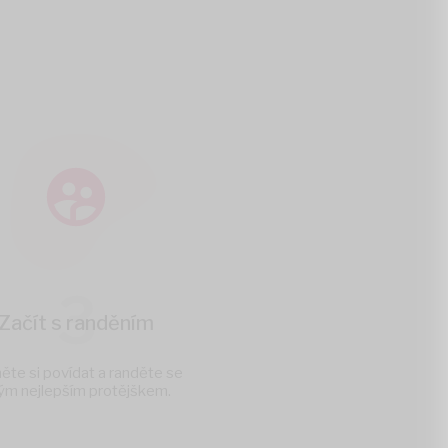
3
Začít s randěním
ěte si povídat a randěte se
ým nejlepším protějškem.