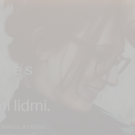
 se s
i lidmi.
ení.cz, a zažijte