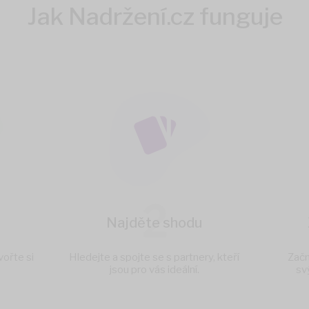
Jak Nadržení.cz funguje
2
Najděte shodu
vořte si
Hledejte a spojte se s partnery, kteří
Začn
jsou pro vás ideální.
sv