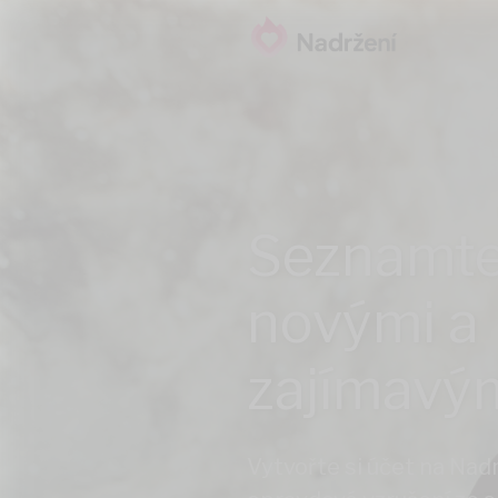
Seznamte
novými a
zajímavým
Vytvořte si účet na Nadrž