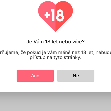
100% SOUKROMÍ
Máte plnou ko
svými osobním
sdílíte.
Je Vám 18 let nebo více?
ňujeme, že pokud je vám méně než 18 let, nebud
přístup na tyto stránky.
Ano
Ne