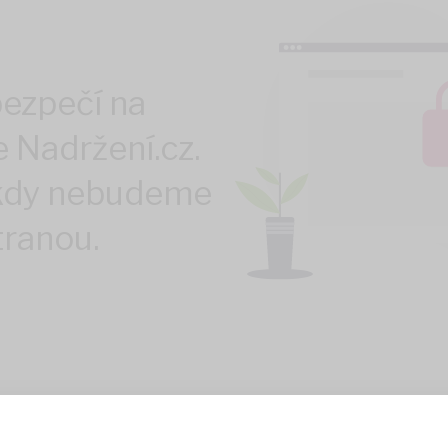
bezpečí na
 Nadržení.cz.
ikdy nebudeme
stranou.