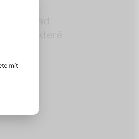
ntrolu nad
i údaji, které
ete mít