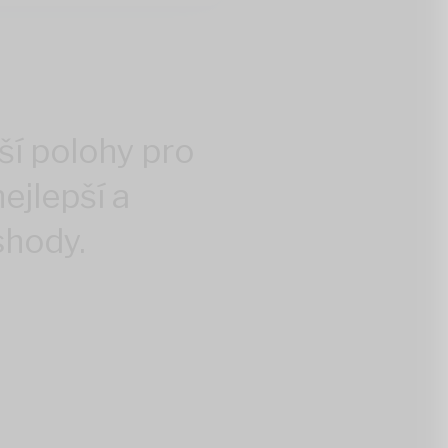
ší polohy pro
ejlepší a
shody.