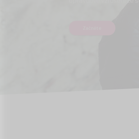
opravdové vzrušení ze 
Začněte