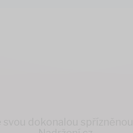
e svou dokonalou spřízněnou 
Nadržení.cz.