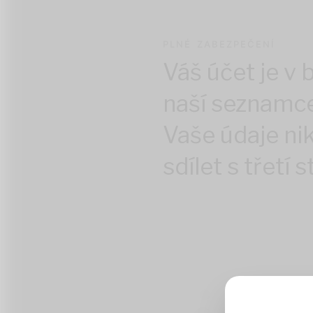
PLNÉ ZABEZPEČENÍ
Váš účet je v 
naší seznamce
Vaše údaje n
sdílet s třetí 